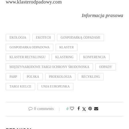
www.klasterodpadowy.com
Informacja prasowa
EKOLOGIA
EKOTECH
GOSPODARKĄ ODPADAMI
GOSPODARKA ODPADOWA
KLASTER
KLASTER RECYKLINGU
KLASTRING
KONFERENCJA
MIĘDZYNARODOWE TARGI OCHRONY ŚRODOWISKA
ODPADY
PARP
POLSKA
PROEKOLOGIA
RECYKLING
TARGI KIELCE
UNIA EUROPEJSKA
0 comments
0