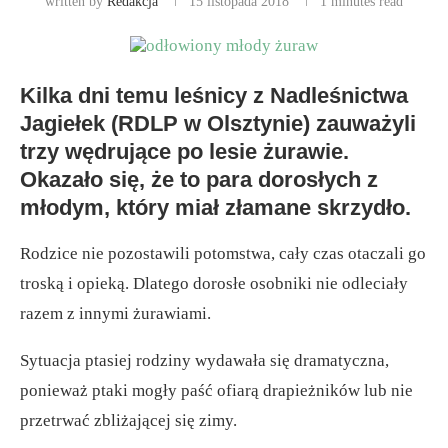
written by
Redakcja
15 listopada 2018
1 minutes read
Kilka dni temu leśnicy z Nadleśnictwa
Jagiełek (RDLP w Olsztynie) zauważyli
trzy wędrujące po lesie żurawie.
Okazało się, że to para dorosłych z
młodym, który miał złamane skrzydło.
Rodzice nie pozostawili potomstwa, cały czas otaczali go
troską i opieką. Dlatego dorosłe osobniki nie odleciały
razem z innymi żurawiami.
Sytuacja ptasiej rodziny wydawała się dramatyczna,
ponieważ ptaki mogły paść ofiarą drapieżników lub nie
przetrwać zbliżającej się zimy.