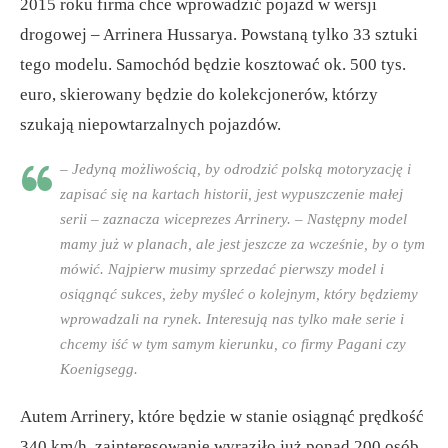
2015 roku firma chce wprowadzić pojazd w wersji
drogowej – Arrinera Hussarya. Powstaną tylko 33 sztuki
tego modelu. Samochód będzie kosztować ok. 500 tys.
euro, skierowany będzie do kolekcjonerów, którzy
szukają niepowtarzalnych pojazdów.
– Jedyną możliwością, by odrodzić polską motoryzację i
zapisać się na kartach historii, jest wypuszczenie małej
serii – zaznacza wiceprezes Arrinery. – Następny model
mamy już w planach, ale jest jeszcze za wcześnie, by o tym
mówić. Najpierw musimy sprzedać pierwszy model i
osiągnąć sukces, żeby myśleć o kolejnym, który będziemy
wprowadzali na rynek. Interesują nas tylko małe serie i
chcemy iść w tym samym kierunku, co firmy Pagani czy
Koenigsegg.
Autem Arrinery, które będzie w stanie osiągnąć prędkość
340 km/h, zainteresowanie wyraziło już ponad 200 osób,