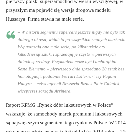
pierwszy polski supersamochód w wersji wyścigowej, w
przyszłym ma pojawić się wersja drogowa modelu
Hussarya. Firma stawia na małe serie.
– W historii segmentu supercars jeszcze nigdy nie było tak
dobrego okresu, widać to po wszystkich znanych markach.
Wypuszczają one małe serie, po kilkanaście czy
kilkadziesiąt sztuk, i sprzedają je często w pierwszych
dniach sprzedaży. Przykładem może być Lamborghini
Sesto Elemento – pierwszego dnia sprzedano 20 sztuk bez
homologacji, podobnie Ferrari LaFerrari czy Pagani
Huayra – mówi agencji Newseria Biznes Piotr Gniadek,
wiceprezes zarządu Arrinera.
Raport KPMG „Rynek dóbr luksusowych w Polsce”
wskazuje, że samochody marek premium i luksusowych
są największym segmentem tego rynku w Polsce. W 2014
roku jego wartość wyniosła 5,6 mld zł (w 2013 roku – 4,5