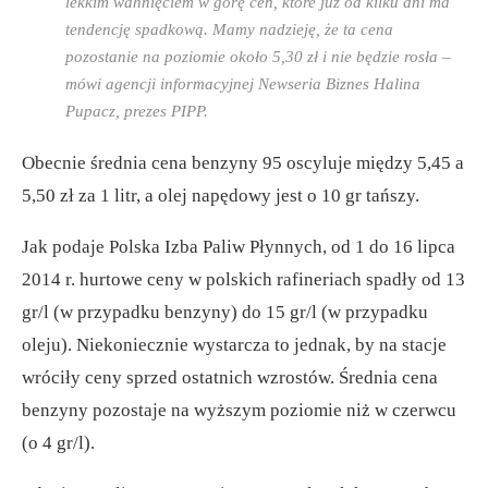
lekkim wahnięciem w górę cen, które już od kilku dni ma
tendencję spadkową. Mamy nadzieję, że ta cena
pozostanie na poziomie około 5,30 zł i nie będzie rosła –
mówi agencji informacyjnej Newseria Biznes Halina
Pupacz, prezes PIPP.
Obecnie średnia cena benzyny 95 oscyluje między 5,45 a
5,50 zł za 1 litr, a olej napędowy jest o 10 gr tańszy.
Jak podaje Polska Izba Paliw Płynnych, od 1 do 16 lipca
2014 r. hurtowe ceny w polskich rafineriach spadły od 13
gr/l (w przypadku benzyny) do 15 gr/l (w przypadku
oleju). Niekoniecznie wystarcza to jednak, by na stacje
wróciły ceny sprzed ostatnich wzrostów. Średnia cena
benzyny pozostaje na wyższym poziomie niż w czerwcu
(o 4 gr/l).