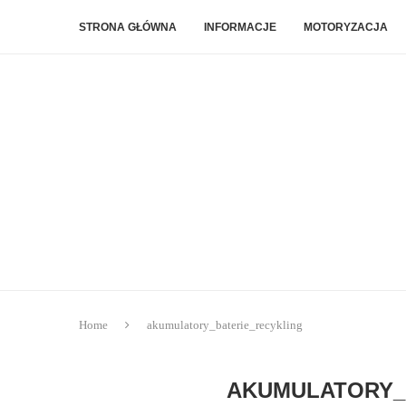
STRONA GŁÓWNA
INFORMACJE
MOTORYZACJA
Home
akumulatory_baterie_recykling
AKUMULATORY_