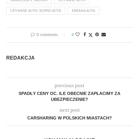
SAMOCHÓD Z SALONU
UŻYWANE AUTO
UŻYWANE AUTO. KUPNO AUTA
ZMIANA AUTA
0 comments
0
REDAKCJA
previous post
SPADŁY CENY OC. ILE OBECNIE ZAPŁACIMY ZA
UBEZPIECZENIE?
next post
CARSHARING W POLSKICH MIASTACH?