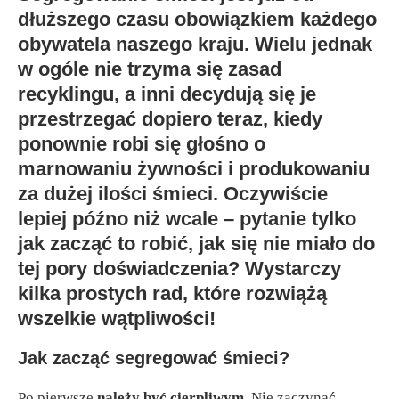
dłuższego czasu obowiązkiem każdego
obywatela naszego kraju. Wielu jednak
w ogóle nie trzyma się zasad
recyklingu, a inni decydują się je
przestrzegać dopiero teraz, kiedy
ponownie robi się głośno o
marnowaniu żywności i produkowaniu
za dużej ilości śmieci. Oczywiście
lepiej późno niż wcale – pytanie tylko
jak zacząć to robić, jak się nie miało do
tej pory doświadczenia? Wystarczy
kilka prostych rad, które rozwiążą
wszelkie wątpliwości!
Jak zacząć segregować śmieci?
Po pierwsze
należy być cierpliwym
. Nie zaczynać